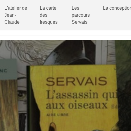
L'atelier de
La carte
Les
La conceptio
Jean-
des
parcours
Claude
fresques
Servais