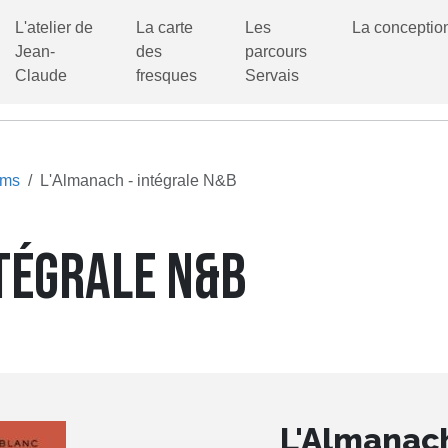
L'atelier de
La carte
Les
La conceptio
Jean-
des
parcours
Claude
fresques
Servais
ums
L'Almanach - intégrale N&B
NTÉGRALE N&B
L'Almanach