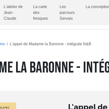
L'atelier de
La carte
Les
La conceptio
Jean-
des
parcours
Claude
fresques
Servais
ums
L'appel de Madame la Baronne - intégrale N&B
ME LA BARONNE - INTÉ
L'appel d