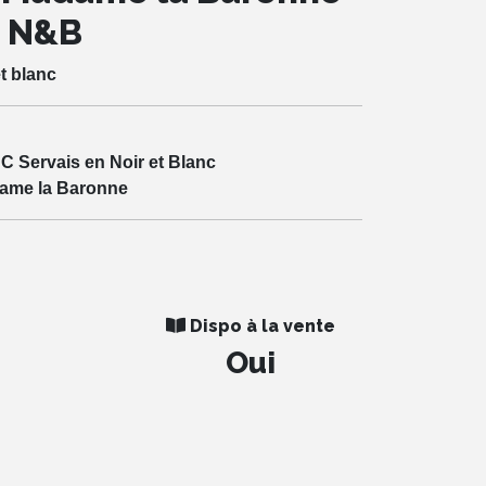
e N&B
t blanc
JC Servais en Noir et Blanc
dame la Baronne
Dispo à la vente
Oui