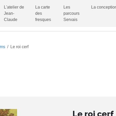
L'atelier de
La carte
Les
La conceptio
Jean-
des
parcours
Claude
fresques
Servais
ums
Le roi cerf
Le roi cerf