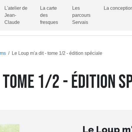
L'atelier de
La carte
Les
La conceptio
Jean-
des
parcours
Claude
fresques
Servais
ums
Le Loup m'a dit - tome 1/2 - édition spéciale
- TOME 1/2 - ÉDITION S
Le Loup m'