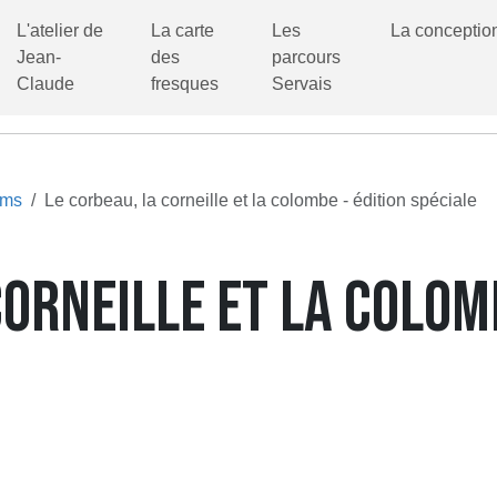
L'atelier de
La carte
Les
La conceptio
Jean-
des
parcours
Claude
fresques
Servais
ums
Le corbeau, la corneille et la colombe - édition spéciale
CORNEILLE ET LA COLOM