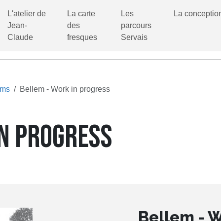
L'atelier de
La carte
Les
La conceptio
Jean-
des
parcours
Claude
fresques
Servais
ums
Bellem - Work in progress
IN PROGRESS
Bellem - W