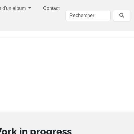
n d'un album
Contact
ork in progress