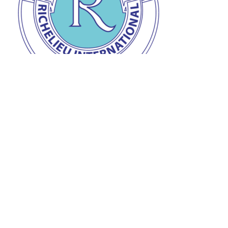
Prix de la personnalité Richelieu
Remise du prix de la personnalité Richelieu à Jean-
Claude à l’auberge « L’Ange gardien » d’Orval le 28
mars dernier.