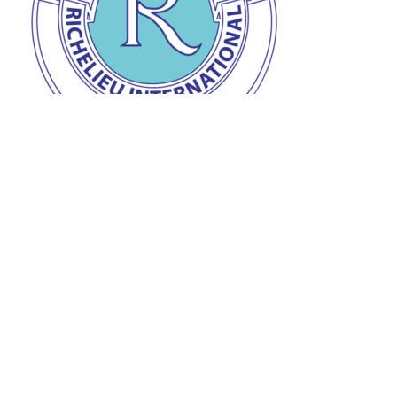
Prix de la personnalité Richelieu
Remise du prix de la personnalité Richelieu à Jean-
Claude à l’auberge « L’Ange gardien » d’Orval le 28
mars dernier.