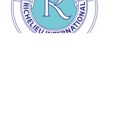
Prix de la personnalité Richelieu
Remise du prix de la personnalité Richelieu à Jean-
Claude à l’auberge « L’Ange gardien » d’Orval le 28
mars dernier.