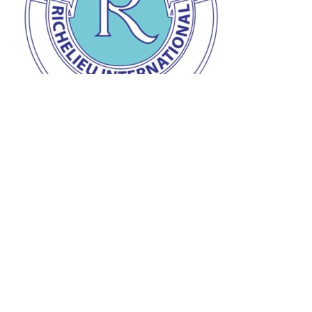
Prix de la personnalité Richelieu
Remise du prix de la personnalité Richelieu à Jean-
Claude à l’auberge « L’Ange gardien » d’Orval le 28
mars dernier.