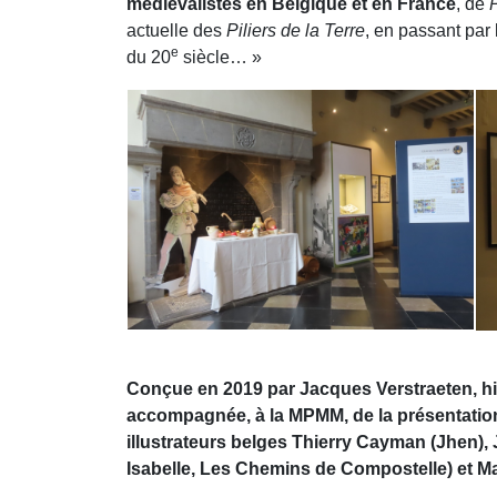
médiévalistes en Belgique et en France
, de
P
actuelle des
Piliers de la Terre
, en passant par
e
du 20
siècle… »
Conçue en 2019 par Jacques Verstraeten, his
accompagnée, à la MPMM, de la présentation 
illustrateurs belges Thierry Cayman (Jhen),
Isabelle, Les Chemins de Compostelle) et M