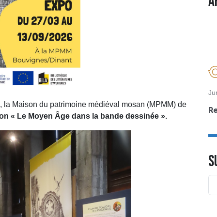
A
Ju
6, la Maison du patrimoine médiéval mosan (MPMM) de
R
ion «
Le Moyen Âge dans la bande dessinée
».
S