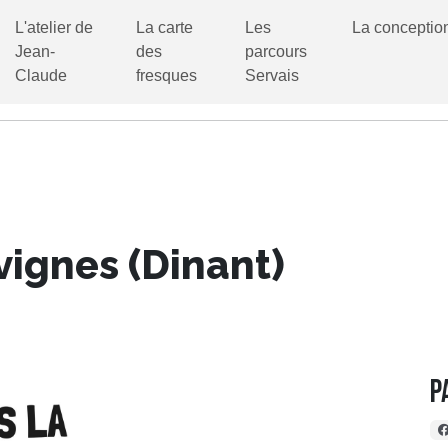
L'atelier de
La carte
Les
La conceptio
Jean-
des
parcours
Claude
fresques
Servais
vignes (Dinant)
P