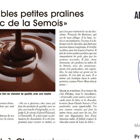
A
Ma
Pr