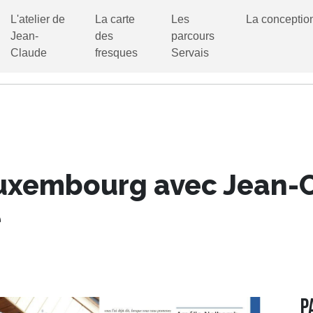
L'atelier de
La carte
Les
La conceptio
Jean-
des
parcours
Claude
fresques
Servais
Luxembourg avec Jean
e
P