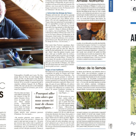
A
Ap
P