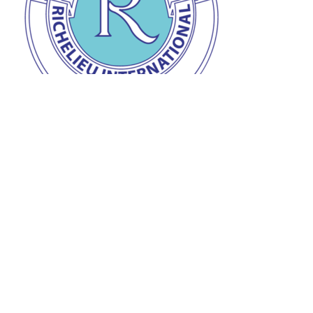
Prix de la personnalité Richelieu
Remise du prix de la personnalité Richelieu à Jean-
Claude à l’auberge « L’Ange gardien » d’Orval le 28
mars dernier.