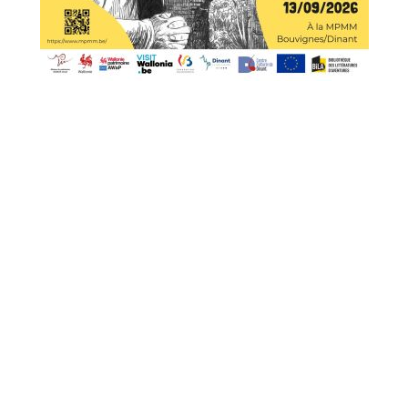
Exposition à Bouvignes (Dinant)
Depuis fin mars et jusqu’au 13 septembre 2026, la Maison
du patrimoine médiéval mosan (MPMM) de Bouvignes
(Dinant) vous propose une exposition « Le Moyen Âge dans
la bande dessinée ».