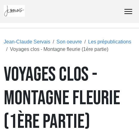
Jean-Claude Servais
Son oeuvre
Les prépublications
Voyages clos - Montagne fleurie (1ère partie)
VOYAGES CLOS -
MONTAGNE FLEURIE
(1ÈRE PARTIE)