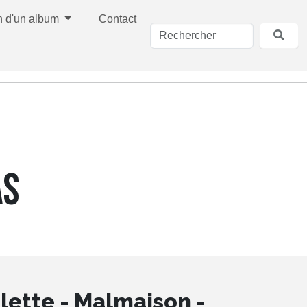
n d'un album
Contact
AS
lette - Malmaison -