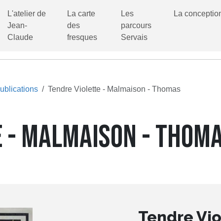
L'atelier de
La carte
Les
La conceptio
Jean-
des
parcours
Claude
fresques
Servais
ublications
Tendre Violette - Malmaison - Thomas
E - MALMAISON - THOM
Tendre Vio