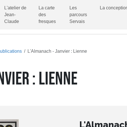
L'atelier de
La carte
Les
La conceptio
Jean-
des
parcours
Claude
fresques
Servais
ublications
L'Almanach - Janvier : Lienne
NVIER : LIENNE
L'Almanach