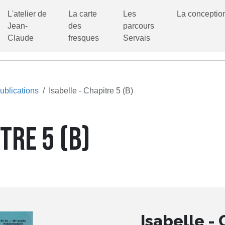
L'atelier de
La carte
Les
La conceptio
Jean-
des
parcours
Claude
fresques
Servais
ublications
Isabelle - Chapitre 5 (B)
TRE 5 (B)
Isabelle - 