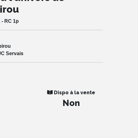
irou
 - RC 1p
pirou
JC Servais
Dispo à la vente
Non