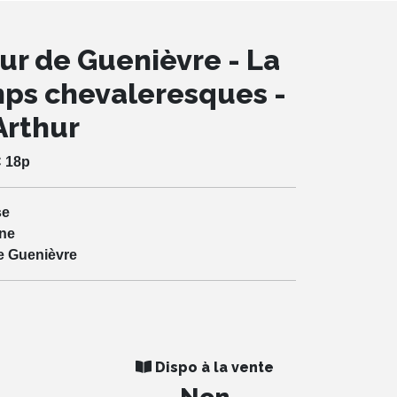
ur de Guenièvre - La
mps chevaleresques -
Arthur
C 18p
se
ne
e Guenièvre
Dispo à la vente