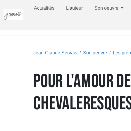
Actualités
L'auteur
Son oeuvre
Jean-Claude Servais
Son oeuvre
Les prép
POUR L'AMOUR DE
CHEVALERESQUES