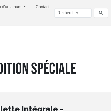
n d'un album
Contact
DITION SPÉCIALE
lette Intégrale -