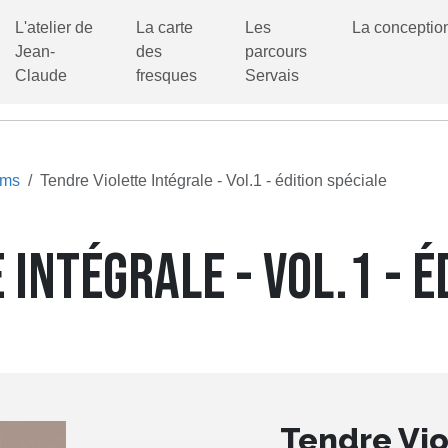
L'atelier de
La carte
Les
La conceptio
Jean-
des
parcours
Claude
fresques
Servais
ums
Tendre Violette Intégrale - Vol.1 - édition spéciale
 INTÉGRALE - VOL.1 - É
Tendre Vio