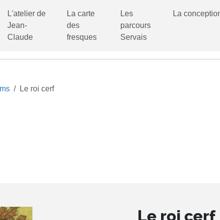
L'atelier de
La carte
Les
La conceptio
Jean-
des
parcours
Claude
fresques
Servais
ums
Le roi cerf
Le roi cerf