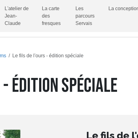
L'atelier de
La carte
Les
La conceptio
Jean-
des
parcours
Claude
fresques
Servais
ums
Le fils de l'ours - édition spéciale
S - ÉDITION SPÉCIALE
Le fils de l