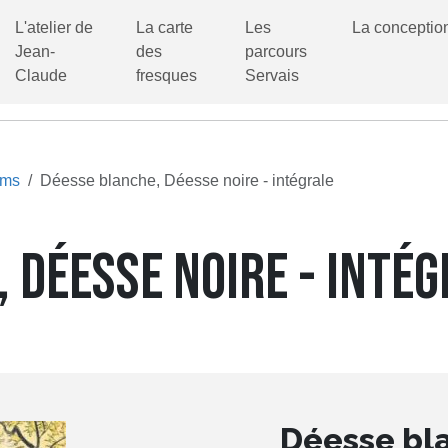
L'atelier de
La carte
Les
La conceptio
Jean-
des
parcours
Claude
fresques
Servais
ums
Déesse blanche, Déesse noire - intégrale
 DÉESSE NOIRE - INTÉ
Déesse bla