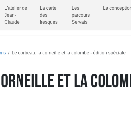
L'atelier de
La carte
Les
La conceptio
Jean-
des
parcours
Claude
fresques
Servais
ums
Le corbeau, la corneille et la colombe - édition spéciale
CORNEILLE ET LA COLOM