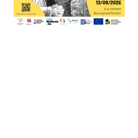
Exposition à Bouvignes (Dinant)
Depuis fin mars et jusqu’au 13 septembre 2026, la Maison
du patrimoine médiéval mosan (MPMM) de Bouvignes
(Dinant) vous propose une exposition « Le Moyen Âge dans
la bande dessinée ».