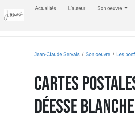
Actualités
L'auteur
Son oeuvre
Jean-Claude Servais
Son oeuvre
Les portf
CARTES POSTALES
DÉESSE BLANCHE,