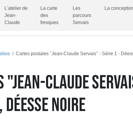
L'atelier de
La carte
Les
La conceptio
Jean-
des
parcours
Claude
fresques
Servais
olios
Cartes postales "Jean-Claude Servais" - Série 1 - Dée
 "JEAN-CLAUDE SERVAIS"
 DÉESSE NOIRE